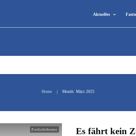
Aktuelles
Fastn
Home
Month: März 2025
|
Es fährt kein 
Freilichttheater